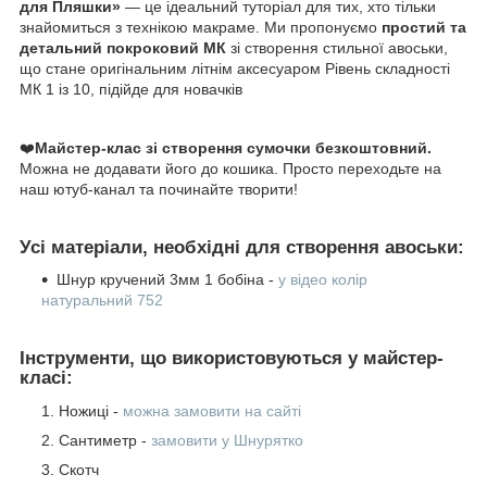
для Пляшки»
— це ідеальний туторіал для тих, хто тільки
знайомиться з технікою макраме. Ми пропонуємо
простий та
детальний покроковий МК
зі створення стильної авоськи,
що стане оригінальним літнім аксесуаром Рівень складності
МК 1 із 10, підійде для новачків
❤️
Майстер-клас зі створення сумочки безкоштовний.
Можна не додавати його до кошика. Просто переходьте на
наш ютуб-канал та починайте творити!
Усі матеріали, необхідні для створення авоськи:
Шнур кручений 3мм 1 бобіна -
у відео колір
натуральний 752
Інструменти, що використовуються у майстер-
класі:
Ножиці -
можна замовити на сайті
Сантиметр -
замовити у Шнурятко
Скотч