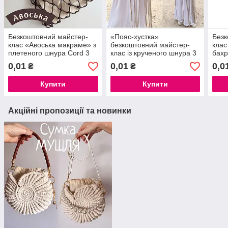
Безкоштовний майстер-
«Пояс-хустка»
Безк
клас «Авоська макраме» з
безкоштовний майстер-
клас
плетеного шнура Cord 3
клас із крученого шнура 3
бахр
мм, туторіал макраме
мм, туторіал макраме
шнур
0,01
0,01
0,0
₴
₴
мак
Купити
Купити
Акційні пропозиції та новинки