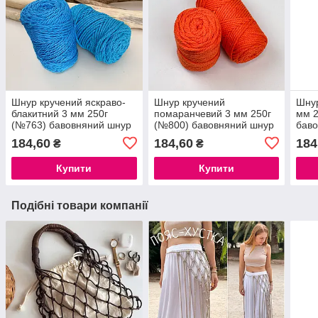
Шнур кручений яскраво-
Шнур кручений
Шнур
блакитний 3 мм 250г
помаранчевий 3 мм 250г
мм 2
(№763) бавовняний шнур
(№800) бавовняний шнур
баво
для макраме роуп 3мм
для макраме роуп 3мм
мак
184,60
184,60
184
₴
₴
macrame rope 3mm
macrame rope 3mm
mac
Купити
Купити
Подібні товари компанії