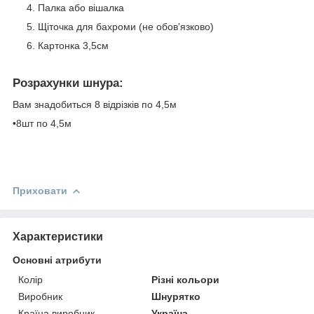
Палка або вішалка
Щіточка для бахроми (не обовʼязково)
Картонка 3,5см
Розрахунки шнура:
Вам знадобиться 8 відрізків по 4,5м
•8шт по 4,5м
Приховати
Характеристики
Основні атрибути
Колір
Різні кольори
Виробник
Шнурятко
Країна виробник
Україна