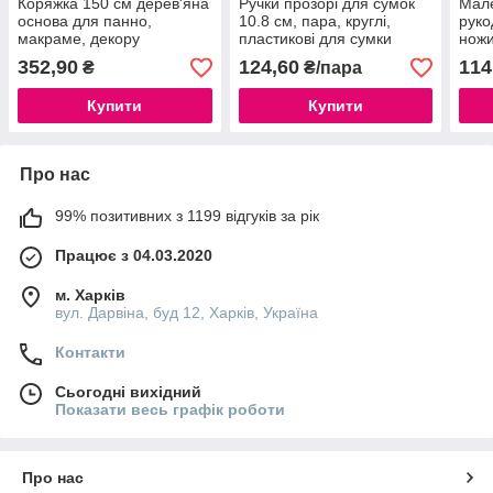
Коряжка 150 см дерев'яна
Ручки прозорі для сумок
Мале
основа для панно,
10.8 см, пара, круглі,
руко
макраме, декору
пластикові для сумки
ножи
макраме (GG-320)
для 
352,90
124,60
114
₴
₴/пара
Купити
Купити
Про нас
99% позитивних з 1199 відгуків за рік
Працює з 04.03.2020
м. Харків
вул. Дарвіна, буд 12, Харків, Україна
Контакти
Сьогодні вихідний
Показати весь графік роботи
Про нас