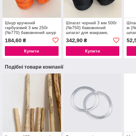
Шнур кручений
Шпагат чорний 3 мм 500г
Шпаг
гарбузовий 3 мм 250г
(№750) бавовняний
м (№
(№770) бавовняний шнур
шпагат для макраме,
шпаг
для макраме роуп 3мм
чорний шпагат макраме
макр
184,60
342,90
52,
₴
₴
macrame rope 3mm
мак
Купити
Купити
Подібні товари компанії