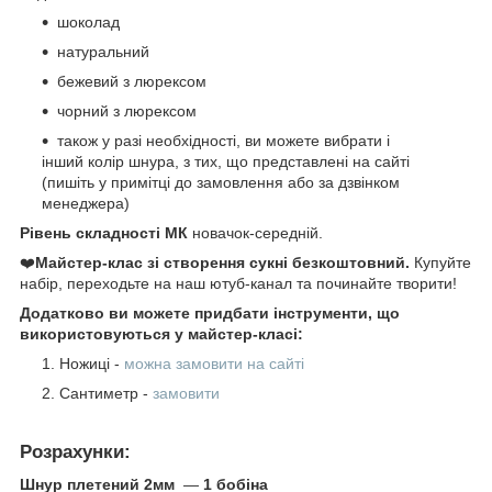
шоколад
натуральний
бежевий з люрексом
чорний з люрексом
також у разі необхідності, ви можете вибрати і
інший колір шнура, з тих, що представлені на сайті
(пишіть у примітці до замовлення або за дзвінком
менеджера)
Рівень складності МК
новачок-середній.
❤️
Майстер-клас зі створення сукні безкоштовний.
Купуйте
набір, переходьте на наш ютуб-канал та починайте творити!
Додатково ви можете придбати інструменти, що
використовуються у майстер-класі:
Ножиці -
можна замовити на сайті
Сантиметр -
замовити
Розрахунки:
Шнур плетений 2мм
—
1 бобіна