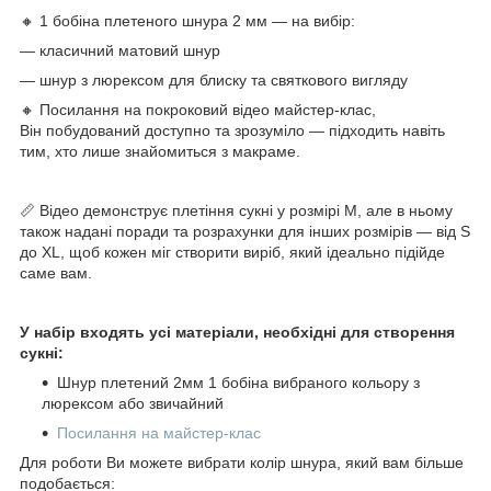
🔸 1 бобіна плетеного шнура 2 мм — на вибір:
— класичний матовий шнур
— шнур з люрексом для блиску та святкового вигляду
🔸 Посилання на покроковий відео майстер-клас,
Він побудований доступно та зрозуміло — підходить навіть
тим, хто лише знайомиться з макраме.
📏 Відео демонструє плетіння сукні у розмірі М, але в ньому
також надані поради та розрахунки для інших розмірів — від S
до XL, щоб кожен міг створити виріб, який ідеально підійде
саме вам.
У набір входять усі матеріали, необхідні для створення
сукні:
Шнур плетений 2мм 1 бобіна вибраного кольору з
люрексом або звичайний
Посилання на майстер-клас
Для роботи Ви можете вибрати колір шнура, який вам більше
подобається: