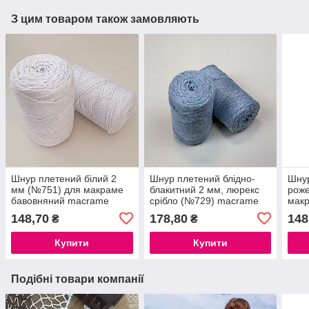
З цим товаром також замовляють
Шнур плетений білий 2
Шнур плетений блідно-
Шнур
мм (№751) для макраме
блакитний 2 мм, люрекс
роже
бавовняний macrame
срібло (№729) macrame
мак
cotton макраме котон
cotton Lurex, шнур для
macr
148,70
178,80
148
₴
₴
нитки для макраме
в'язання, нитки для
кото
макраме
Купити
Купити
Подібні товари компанії