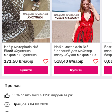
Набір матеріалів №8
Набір матеріалів №3
Безк
Білий «Хустинка
Червоний для майстер-
клас
макраме», хустинка
класу «Сукня макраме» з
бахр
ажурна
трикотажної пряжі
Рібб
171,50
518,40
0,0
₴/набір
₴/набір
Maccheroni
Купити
Купити
Про нас
99% позитивних з 1198 відгуків за рік
Працює з 04.03.2020