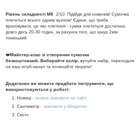
Рівень складності МК
2/10 Підійде для новачків! Сумочка
плететься всього одним вузлом! Єдине, що треба
враховувати, це час плетіння - сумка плететься достатньо
довго десь 20-30 годин, за рахунок того, що шнур 2мм
тоненький.
❤️
Майстер-клас зі створення сумочки
безкоштовний.
Вибирайте колір, к
упуйте набір, переходьте
на наш ютуб-канал та починайте творити!
Додатково ви можете придбати інструменти, що
використовуються у роботі:
Ножиці -
можна замовити на сайті
Сантиметр -
замовити у Шнурятко
Скотч