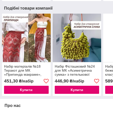
Подібні товари компанії
Набір матеріалів №18
Набір Фісташковий №24
Набі
Теракот для МК
для МК «Асиметрична
беже
«Припинда макраме»,
сумка» з петелькової
клас
Декоративний фартух в
пряжі
мак
451,30
446,90
589
₴/набір
₴/набір
українському стилі
сумо
Купити
Купити
Про нас