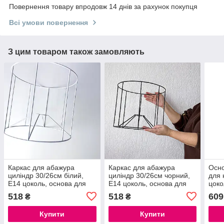
Повернення товару впродовж 14 днів за рахунок покупця
Всі умови повернення
З цим товаром також замовляють
Каркас для абажура
Каркас для абажура
Осно
циліндр 30/26см білий,
циліндр 30/26см чорний,
для 
Е14 цоколь, основа для
Е14 цоколь, основа для
цоко
настільної лампи макраме
настільної лампи макраме
підс
518
518
609
₴
₴
макр
Купити
Купити