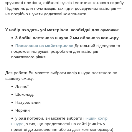
зручності плетіння, стійкості вузлів і естетики готового виробу.
Підійде як для початківців, так і для досвідчених майстрів —
не потрібно шукати додаткові компоненти.
У набір входять усі матеріали, необхідні для сумочки:
3 бобіні плетеного шнура 2 мм обраного кольору.
Посилання на майстер-клас
Детальний відеоурок та
покрокові інструкції, розроблені для майстрів
початкового рівня.
Для роботи Ви можете вибрати колір шнура плетеного по
вашому смаку:
Лляної
Шоколад,
Натуральний
Чорний
у разі потреби, ви можете вибрати і
інший колір
шнура
, з тих, що представлені на сайті (пишіть у
примітці до замовлення або за дзвінком менеджера)