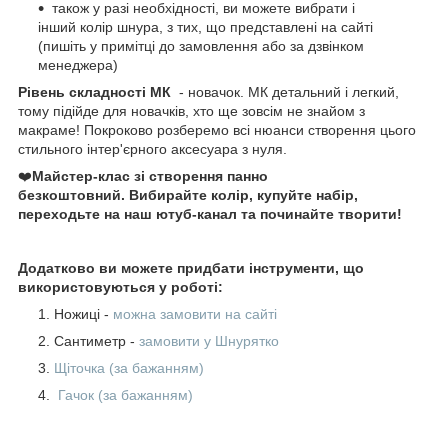
також у разі необхідності, ви можете вибрати і
інший колір шнура, з тих, що представлені на сайті
(пишіть у примітці до замовлення або за дзвінком
менеджера)
Рівень складності МК
- новачок. МК детальний і легкий,
тому підійде для новачків, хто ще зовсім не знайом з
макраме! Покроково розберемо всі нюанси створення цього
стильного інтер'єрного аксесуара з нуля.
❤️
Майстер-клас зі створення панно
безкоштовний.
Вибирайте колір, купуйте набір,
переходьте на наш ютуб-канал та починайте творити!
Додатково ви можете придбати інструменти, що
використовуються у роботі:
Ножиці -
можна замовити на сайті
Сантиметр -
замовити у Шнурятко
Щіточка (за бажанням)
Гачок (за бажанням)