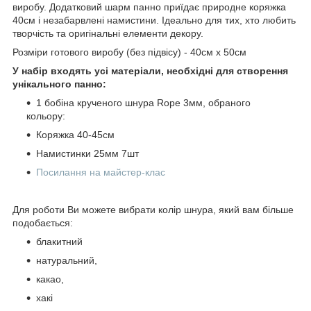
виробу. Додатковий шарм панно приїдає природне коряжка
40см і незабарвлені намистини. Ідеально для тих, хто любить
творчість та оригінальні елементи декору.
Розміри готового виробу (без підвісу) - 40см х 50см
У набір входять усі матеріали, необхідні для створення
унікального панно:
1 бобіна крученого шнура Rope 3мм, обраного
кольору:
Коряжка 40-45см
Намистинки 25мм 7шт
Посилання на майстер-клас
Для роботи Ви можете вибрати колір шнура, який вам більше
подобається:
блакитний
натуральний,
какао,
хакі