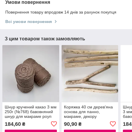
Умови повернення
Повернення товару впродовж 14 днів за рахунок покупця
Всі умови повернення
З цим товаром також замовляють
Шнур кручений какао 3 мм
Коряжка 40 см дерев'яна
Шнур
250г (№768) бавовняний
основа для панно,
3 мм
шнур для макраме роуп
макраме, декору
баво
3мм macrame rope 3mm
мак
184,60
90,90
184
₴
₴
mac