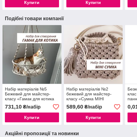
Купити
Купити
Подібні товари компанії
Набір матеріалів №5
Набір матеріалів №2
Безк
Бежевий для майстер-
бежевий для майстер-
клас
класу «Гамак для котика
класу «Сумка МІНІ
панн
макраме» з крученого
макраме» плетемо
з кр
731,10
589,60
0,0
₴/набір
₴/набір
шнура Rope 3 мм
сумочку
Купити
Купити
Акційні пропозиції та новинки