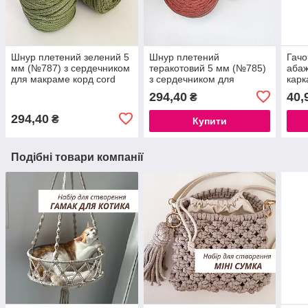
Шнур плетений зелений 5
Шнур плетений
Гачо
мм (№787) з сердечником
теракотовий 5 мм (№785)
абаж
для макраме корд cord
з сердечником для
карк
macrame 5 mm
макраме корд cord
підв
294,40
40,
₴
бавовняний шнур для
macrame 5 mm
мак
макраме в'язання
бавовняний шнур для
294,40
₴
Купити
макраме в'язання
Подібні товари компанії