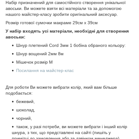
Набір призначений для самостійного створення унікальної
авоськи. Ви можете взяти всі матеріали та за допомогою
нашого майстер-класу зробити оригінальний аксесуар.
Розмір готової сумочки макраме 29см х 39см
У набір входять усі матеріали, необхідні для створення
авоськи:
Шнур плетений Cord 3мм 1 бобіна обраного кольору:
Шнур вощений 2мм 8м
Мішечок розмір М
Посилання на майстер-клас
Для роботи Ви можете вибрати колір, який вам більше
подобається:
бежевий,
шоколад,
чорний,
також, у разі потреби, ви можете вибрати і інший колір
шнура, з тих, що представлені на сайті (пишіть у
примітці до замовлення або за дзвінком менеджера)