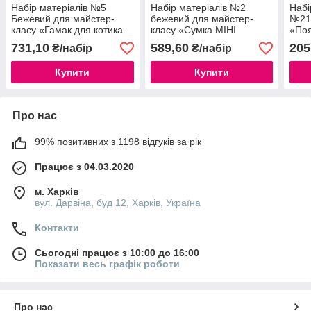
Набір матеріалів №5
Набір матеріалів №2
Набі
Бежевий для майстер-
бежевий для майстер-
№21 
класу «Гамак для котика
класу «Сумка МІНІ
«Поя
макраме» з крученого
макраме» плетемо
пояс
731,10
589,60
205
₴/набір
₴/набір
шнура Rope 3 мм
сумочку
Купити
Купити
Про нас
99% позитивних з 1198 відгуків за рік
Працює з 04.03.2020
м. Харків
вул. Дарвіна, буд 12, Харків, Україна
Контакти
Сьогодні працює з 10:00 до 16:00
Показати весь графік роботи
Про нас