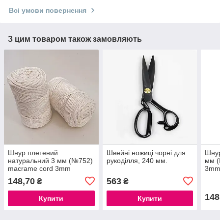
Всі умови повернення
З цим товаром також замовляють
Шнур плетений
Швейні ножиці чорні для
Шнур
натуральний 3 мм (№752)
рукоділля, 240 мм.
мм (
macrame cord 3mm
3mm
Макраме корд, шнури
баво
148,70
563
₴
₴
бавовняні для макраме
плет
148
Купити
Купити