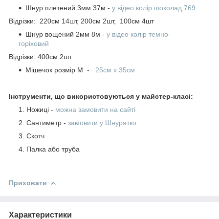
Шнур плетений 3мм 37м -
у відео колір шоколад 769
Відрізки: 220см 14шт, 200см 2шт, 100см 4шт
Шнур вощений 2мм 8м -
у відео колір темно-
горіховий
Відрізки: 400см 2шт
Мішечок розмір М -
25см х 35см
Інструменти, що використовуються у майстер-класі:
Ножиці -
можна замовити на сайті
Сантиметр -
замовити у Шнурятко
Скотч
Палка або труба
Приховати
Характеристики