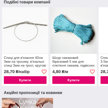
Подібні товари компанії
Спиці для в'язання 40см
Шнур гамаковий
Спиц
3мм на тросику, в'язальні
бірюзовий 5 мм для
3.5м
спиці 3мм на тросі, кругові
плетіння гамаків, підвісних
в'яз
металеві спиці
крісел, гойдалок.
трос
28,70
4,80
28,
₴/набір
₴/м
спиц
Купити
Купити
Акційні пропозиції та новинки