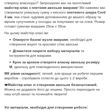
створену власноруч? Запрошуємо вас на захопливий
майстер-клас з плетіння авоськи макраме
! Ми навчимо вас
створювати унікальну сумку з якісного
плетеного шнура Cord
3 мм
, яка стане чудовим доповненням до вашого образу та
вірним супутником у походах за покупками чи на пляж. Розмір
готової сумочки макраме 29см х 39см
На цьому майстер-класі ви:
Опануєте базові вузли макраме
, необхідні для
створення міцної та красивої сітки авоськи.
Дізнаєтеся секрети вибору матеріалів
та
інструментів для макраме.
Крок за кроком створите власну авоську розміру
M
, ідеальну для повсякденного використання.
МК рівня складності:
легкий, але краще не робити першим
виробом - спробувати сплести до цього 1-2 вироби.
❤️
Майстер-клас зі створення авоськи безкоштовний.
Можна не додавати його до кошика. Просто переходьте на
наш ютуб-канал та починайте творити!
Усі матеріали, необхідні для створення роботи: