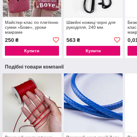
Майстер-клас по плетінню
Швейні ножиці чорні для
Безк
сумки «Бове», уроки
рукоділля, 240 мм.
клас
макраме
макр
круч
250
563
0,0
₴
₴
Купити
Купити
Подібні товари компанії