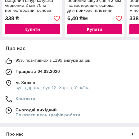
Вощений шнур котушка
Вощений шнур синій 2 мм
Вощ
червоний 2 мм 75 м
поліестеровий, основа
темн
поліестеровий, основа
для прикрас, плетіння
м по
для прикрас, плетіння
макраме.
для 
338
6,40
338
₴
₴/м
макраме.
мак
Купити
Купити
Про нас
99% позитивних з 1199 відгуків за рік
Працює з 04.03.2020
м. Харків
вул. Дарвіна, буд 12, Харків, Україна
Контакти
Сьогодні вихідний
Показати весь графік роботи
Про нас