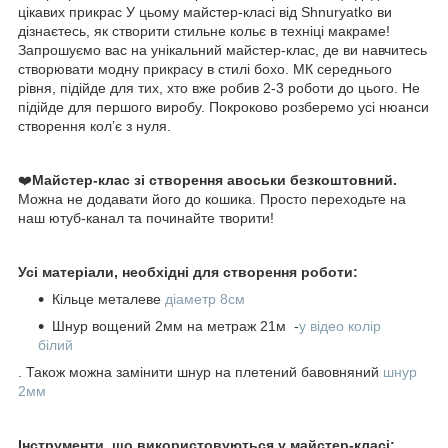
цікавих прикрас У цьому майстер-класі від Shnuryatko ви
дізнаєтесь, як створити стильне кольє в техніці макраме!
Запрошуємо вас на унікальний майстер-клас, де ви навчитесь
створювати модну прикрасу в стилі бохо. МК середнього
рівня, підійде для тих, хто вже робив 2-3 роботи до цього. Не
підійде для першого виробу. Покроково розберемо усі нюанси
створення колʼє з нуля.
❤️
Майстер-клас зі створення авоськи безкоштовний.
Можна не додавати його до кошика. Просто переходьте на
наш ютуб-канал та починайте творити!
Усі матеріали, необхідні для створення роботи:
Кільце металеве
діаметр 8см
Шнур вощений 2мм на метраж 21м -
у відео колір
білий
. Також можна замінити шнур на плетений бавовняний
шнур
2мм
Інструменти, що використовуються у майстер-класі: