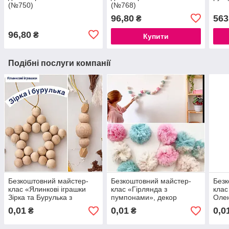
(№750)
(№768)
96,80
563
₴
96,80
₴
Купити
Подібні послуги компанії
Безкоштовний майстер-
Безкоштовний майстер-
Безк
клас «Ялинкові іграшки
клас «Гірлянда з
клас
Зірка та Бурулька з
пумпонами», декор
Оле
намистинок», плетіння
макраме
плет
0,01
0,01
0,0
₴
₴
макраме