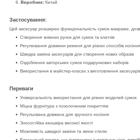
Виробник:
Китай.
Застосування:
Цей аксесуар розширює функціональність сумок макраме, дозвол
Створення знімних ручок для сумок та клатчів
Регулювання довжини ременя для різних способів носінн
Швидка заміна аксесуарів для створення нових образів
Оздоблення авторських сумок подарункових наборів
Використання в майстер-класах з виготовлення аксесуарі
Переваги
Універсальність використання для різних моделей сумок
Міцна фурнітура з позолоченим покриттям
Регульована довжина для зручного носіння
Зносостійка екошкіра високої якості
Можливість швидкої заміни та зміни стилю
Елегантний вигляд, що підкреслює індивідуальність вироб