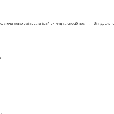
яючи легко змінювати їхній вигляд та спосіб носіння. Він ідеально
я
в
у