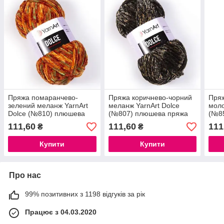
Пряжа помаранчево-
Пряжа коричнево-чорний
Пряж
зелений меланж YarnArt
меланж YarnArt Dolce
моло
Dolce (№810) плюшева
(№807) плюшева пряжа
(№8
пряжа Дольче Ярнарт
Дольче Ярнарт махрова
Доль
111,60
111,60
111
₴
₴
махрова
макр
в'яз
Купити
Купити
Про нас
99% позитивних з 1198 відгуків за рік
Працює з 04.03.2020