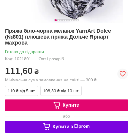
Пряжа біло-чорна меланж YarnArt Dolce
(№801) плюшева пряжа Дольче Ярнарт
махрова
Готово до відправки
Код: 1021801
Опт і роздріб
111,60
₴
Мінімальна сума замовлення на сайті — 300 ₴
110 ₴
від 5 шт.
108,30 ₴
від 10 шт.
Купити
або
Купити з