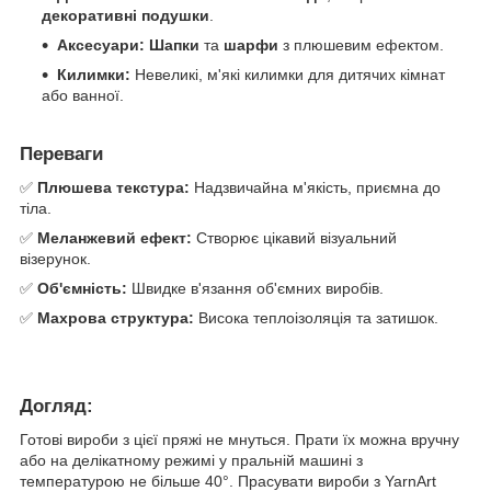
декоративні подушки
.
Аксесуари:
Шапки
та
шарфи
з плюшевим ефектом.
Килимки:
Невеликі, м'які килимки для дитячих кімнат
або ванної.
Переваги
✅
Плюшева текстура:
Надзвичайна м'якість, приємна до
тіла.
✅
Меланжевий ефект:
Створює цікавий візуальний
візерунок.
✅
Об'ємність:
Швидке в'язання об'ємних виробів.
✅
Махрова структура:
Висока теплоізоляція та затишок.
Догляд:
Готові вироби з цієї пряжі не мнуться. Прати їх можна вручну
або на делікатному режимі у пральній машині з
температурою не більше 40°. Прасувати вироби з YarnArt