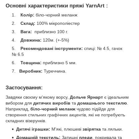
Основні характеристики пряжі YarnArt :
Колір:
біло-чорний меланж
Склад:
100
% мікро
поліестер
Вага:
приблизно 100 г.
Довжина:
120м. (+-5%)
Рекомендовані інструменти:
спиці: № 4.5, гачок
№ 6.5
Товщина:
приблизно 5 мм.
Виробник:
Туреччина.
Застосування:
Завдяки своєму м'якому ворсу,
Дольче Ярнарт
є ідеальним
вибором для
дитячих виробів
та
домашнього текстилю
.
Наприклад,
біло-чорний меланж
чудово підійде для
створення стильних графічних акцентів, які не потребують
складних візерунків.
Дитячі іграшки:
М'які, плюшеві
звірятка
та ляльки.
Домашній текстиль:
Затишні
пледи
, покривала та