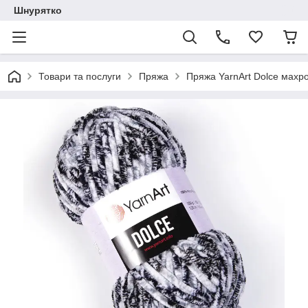
Шнурятко
Товари та послуги
Пряжа
Пряжа YarnArt Dolce мах