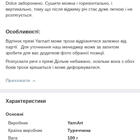
Dolce заборонено. Сушити можна і горизонтально, і
вертикально, тому що після віджиму річ стає дуже легкою і не
розтягується.
Особливості:
Відтінок пряжі Yarnart може трохи відрізнятися залежно від
партії. Для уточнення наш менеджер може за запитом
зробити для вас додаткові фото обраної позиції.
Розпускати речі з пряжі Дольче небажано, оскільки вона з обох
боків трохи кришиться і може деформуватися.
Приховати
Характеристики
Основні
Виробник
YarnArt
Країна виробник
Туреччина
Вага
100 г