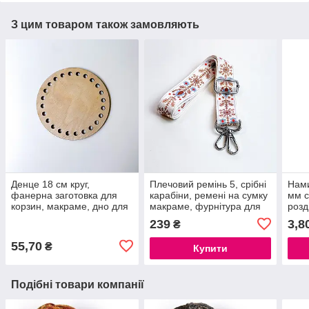
З цим товаром також замовляють
Денце 18 см круг,
Плечовий ремінь 5, срібні
Нами
фанерна заготовка для
карабіни, ремені на сумку
мм с
корзин, макраме, дно для
макраме, фурнітура для
розд
плетіння сумки
сумок, ручка для сумки
деко
239
3,8
₴
(7027)
нами
55,70
₴
Купити
Подібні товари компанії