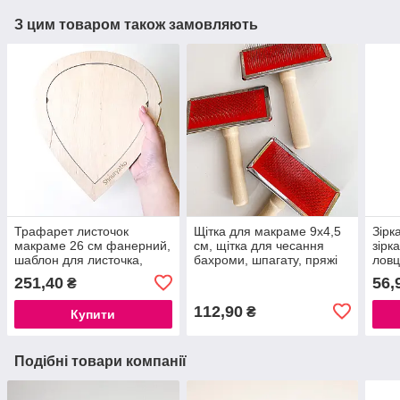
З цим товаром також замовляють
Трафарет листочок
Щітка для макраме 9х4,5
Зірк
макраме 26 см фанерний,
см, щітка для чесання
зірк
шаблон для листочка,
бахроми, шпагату, пряжі
ловц
заготовка для листочків
плет
251,40
56,
₴
макраме
мак
112,90
₴
Купити
Подібні товари компанії