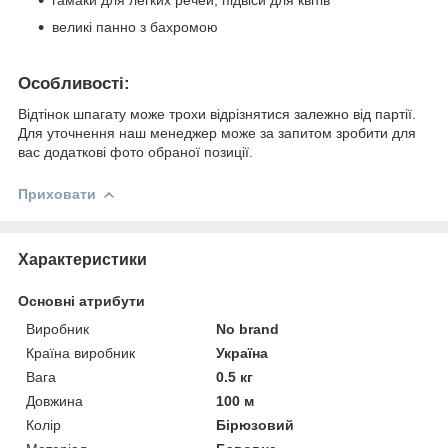
гамаки для легких речей, підвіси для квітів
великі панно з бахромою
Особливості:
Відтінок шпагату може трохи відрізнятися залежно від партії.
Для уточнення наш менеджер може за запитом зробити для
вас додаткові фото обраної позиції.
Приховати
Характеристики
Основні атрибути
Виробник
No brand
Країна виробник
Україна
Вага
0.5 кг
Довжина
100 м
Колір
Бірюзовий