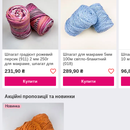
Шпагат градієнт рожевий
Шпагат для макраме 5мм
Шпаг
персик (911) 2 мм 250г
100м світло-блакитний
10 м
для макраме, шпагат для
(018)
плетіння макраме
231,90
289,90
96,
₴
₴
Купити
Купити
Акційні пропозиції та новинки
Новинка