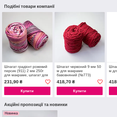
Подібні товари компанії
Шпагат градієнт рожевий
Шпагат червоний 9 мм 50
Шпаг
персик (911) 2 мм 250г
м для макраме
м дл
для макраме, шпагат для
бавовняний (№773)
плетіння макраме
231,90
418,70
418
₴
₴
Купити
Купити
Акційні пропозиції та новинки
Новинка