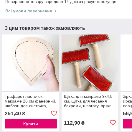
Повернення товару впродовж 14 днів за рахунок покупця
Всі умови повернення
З цим товаром також замовляють
Трафарет листочок
Щітка для макраме 9х4,5
Зірк
макраме 26 см фанерний,
см, щітка для чесання
зірк
шаблон для листочка,
бахроми, шпагату, пряжі
ловц
заготовка для листочків
плет
251,40
56,
₴
макраме
мак
112,90
₴
Купити