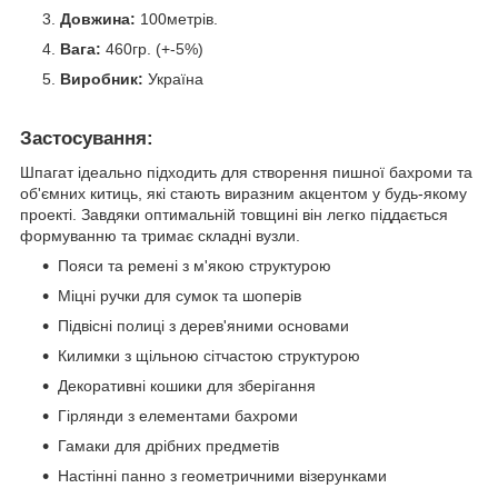
Довжина:
100метрів.
Вага:
460гр. (+-5%)
Виробник:
Україна
Застосування:
Шпагат ідеально підходить для створення пишної бахроми та
об'ємних китиць, які стають виразним акцентом у будь-якому
проекті. Завдяки оптимальній товщині він легко піддається
формуванню та тримає складні вузли.
Пояси та ремені з м'якою структурою
Міцні ручки для сумок та шоперів
Підвісні полиці з дерев'яними основами
Килимки з щільною сітчастою структурою
Декоративні кошики для зберігання
Гірлянди з елементами бахроми
Гамаки для дрібних предметів
Настінні панно з геометричними візерунками