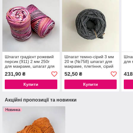
Шпагат градієнт рожевий
Шпагат темно-сірий 3 мм
Шпаг
персик (911) 2 мм 250г
20 м (№758) шпагат для
для 
для макраме, шпагат для
макраме, плетіння, сірий
плетіння макраме
шпагат
231,90
52,50
418
₴
₴
Купити
Купити
Акційні пропозиції та новинки
Новинка