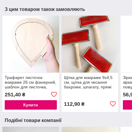
З цим товаром також замовляють
Трафарет листочок
Щітка для макраме 9х4,5
Зірк
макраме 26 см фанерний,
см, щітка для чесання
зірк
шаблон для листочка,
бахроми, шпагату, пряжі
ловц
заготовка для листочків
плет
251,40
56,
₴
макраме
мак
112,90
₴
Купити
Подібні товари компанії