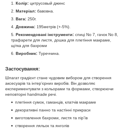
Колір:
цитрусовый джинс
Матеріал:
бавовна.
Вага:
250г.
Довжина:
195метрів (+-5%).
Рекомендовані інструменти:
спиці No 7, гачок No 8,
трафарети для листя, дошка для плетіння макраме,
щітка для бахроми
Виробник:
Туреччина.
Застосування:
Шпагат градієнт стане чудовим вибором для створення
аксесуарів та інтер’єрних виробів. Він дозволяє
експериментувати з кольорами та формами, створюючи
неповторні handmade речі.
плетіння сумок, гаманців, клатчів макраме
декоративні панно та настінні прикраси
виготовлення бахроми, листя та пір’їв
створення ляльок та янголів