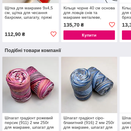
Щітка для макраме 9х4,5
Кільце чорне 40 см основа
Кіль
см, щітка для чесання
для ловців снів та
для 
бахроми, шпагату, пряжі
макраме металеве,
бряз
основа для мобіля,
мак
135,70
13,
₴
кільце для підвіски
112,90
₴
Купити
Подібні товари компанії
Шпагат градієнт рожевий
Шпагат градієнт сіро-
Шпаг
персик (911) 2 мм 250г
блакитний (916) 2 мм 250г
шоко
для макраме, шпагат для
для макраме, шпагат для
для 