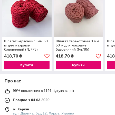
Шпагат червоний 9 мм 50
Шпагат теракотовий 9 мм
Шпаг
м для макраме
50 м для макраме
м дл
бавовняний (№773)
бавовняний (№785)
418,70
418,70
418
₴
₴
Купити
Купити
Про нас
99% позитивних з 1191 відгука за рік
Працює з 04.03.2020
м. Харків
вул. Дарвіна, буд 12, Харків, Україна