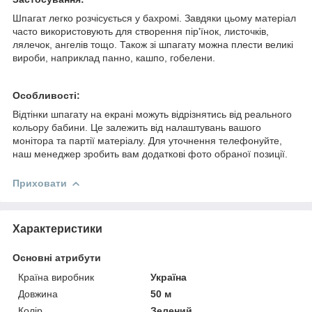
Шпагат легко розчісується у бахромі. Завдяки цьому матеріал
часто використовують для створення пір'їнок, листочків,
лялечок, ангелів тощо. Також зі шпагату можна плести великі
вироби, наприклад панно, кашпо, гобелени.
Особливості:
Відтінки шпагату на екрані можуть відрізнятись від реального
кольору бабини. Це залежить від налаштувань вашого
монітора та партії матеріалу. Для уточнення телефонуйте,
наш менеджер зробить вам додаткові фото обраної позиції.
Приховати
Характеристики
Основні атрибути
Країна виробник
Україна
Довжина
50 м
Колір
Зелений