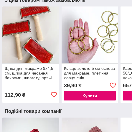
З цим товаром також замовляють
Щітка для макраме 9х4,5
Кільце золото 5 см основа
Карк
см, щітка для чесання
для макраме, плетіння,
50/1
бахроми, шпагату, пряжі
ловця снів
цоко
купо
39,90
657
₴
люст
аба
112,90
₴
Купити
Подібні товари компанії