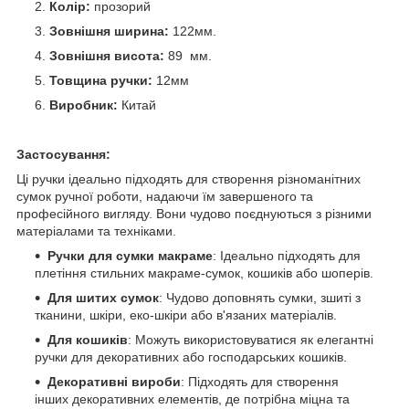
Колір:
прозорий
Зовнішня ширина:
122мм.
Зовнішня висота:
89 мм.
Товщина ручки:
12мм
Виробник:
Китай
Застосування:
Ці ручки ідеально підходять для створення різноманітних
сумок ручної роботи, надаючи їм завершеного та
професійного вигляду. Вони чудово поєднуються з різними
матеріалами та техніками.
Ручки для сумки макраме
: Ідеально підходять для
плетіння стильних макраме-сумок, кошиків або шоперів.
Для шитих сумок
: Чудово доповнять сумки, зшиті з
тканини, шкіри, еко-шкіри або в'язаних матеріалів.
Для кошиків
: Можуть використовуватися як елегантні
ручки для декоративних або господарських кошиків.
Декоративні вироби
: Підходять для створення
інших декоративних елементів, де потрібна міцна та