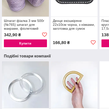
Шпагат фіалка 3 мм 500г
Денце екошкіряне
Плас
(№765) шпагат для
22х10см чорна, з ніжками,
круг
макраме, фіолетовий
заготовка для сумок
17,5
шпагат
макраме, основа для
342,90
138
₴
плетіння сумки
166,80
₴
Купити
Подібні товари компанії