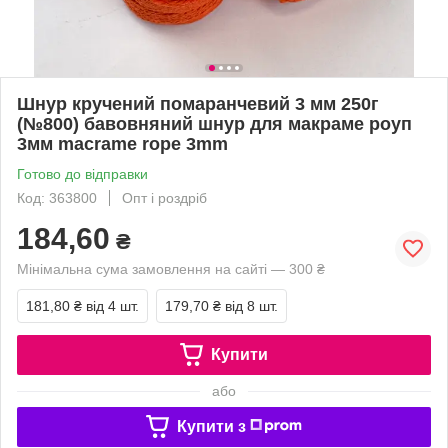
Шнур кручений помаранчевий 3 мм 250г
(№800) бавовняний шнур для макраме роуп
3мм macrame rope 3mm
Готово до відправки
Код: 363800
Опт і роздріб
184,60
₴
Мінімальна сума замовлення на сайті — 300 ₴
181,80 ₴
від 4 шт.
179,70 ₴
від 8 шт.
Купити
або
Купити з