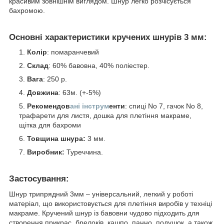
красивим зовнішнім виглядом. Шнур легко розчісується
бахромою.
Основні характеристики кручених шнурів 3 мм:
Колір
: помаранчевий
Склад
: 60% бавовна, 40% поліестер.
Вага
: 250 р.
Довжина
: 63м. (+-5%)
Рекомендов
ані інструм
енти
: спиці No 7, гачок No 8,
трафарети для листя, дошка для плетіння макраме,
щітка для бахроми
Товщина шнура:
3 мм.
Виробник:
Туреччина.
Застосування:
Шнур трипрядний 3мм – універсальний, легкий у роботі
матеріал, що використовується для плетіння виробів у техніці
макраме. Кручений шнур із бавовни чудово підходить для
створення прикрас, брелоків, кашпо, панно, подушок, а також