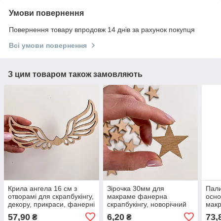
Умови повернення
Повернення товару впродовж 14 днів за рахунок покупця
Всі умови повернення
З цим товаром також замовляють
Крила ангела 16 см з
Зірочка 30мм для
Пали
отворамі для скрапбукінгу,
макраме фанерна
осно
декору, прикраси, фанерні
скрапбукінгу, новорічний
макр
крила янгола
декор
57,90
6,20
73,
₴
₴