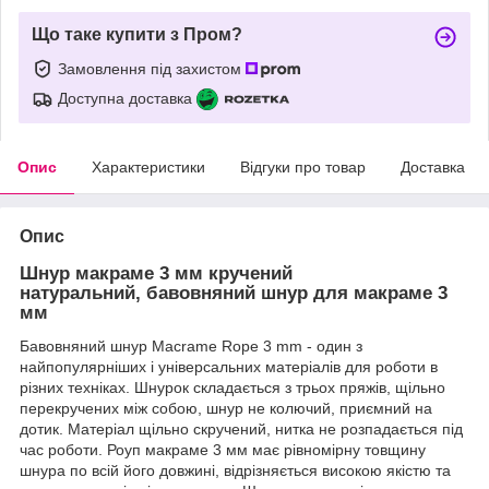
Що таке купити з Пром?
Замовлення під захистом
Доступна доставка
Опис
Характеристики
Відгуки про товар
Доставка
Опис
Шнур макраме 3 мм кручений
натуральний, бавовняний шнур для макраме 3
мм
Бавовняний шнур Macrame Rope 3 mm - один з
найпопулярніших і універсальних матеріалів для роботи в
різних техніках. Шнурок складається з трьох пряжів, щільно
перекручених між собою, шнур не колючий, приємний на
дотик. Матеріал щільно скручений, нитка не розпадається під
час роботи. Роуп макраме 3 мм має рівномірну товщину
шнура по всій його довжині, відрізняється високою якістю та