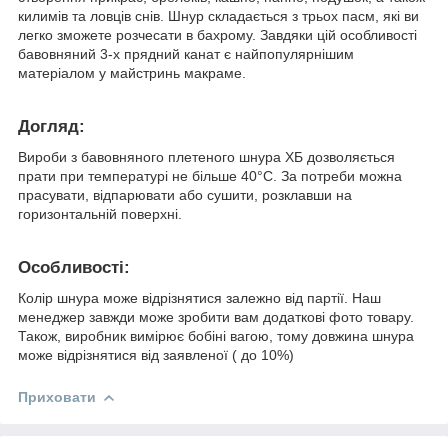
килимів та ловців снів. Шнур складається з трьох пасм, які ви
легко зможете розчесати в бахрому. Завдяки цій особливості
бавовняний 3-х прядний канат є найпопулярнішим
матеріалом у майстринь макраме.
Догляд:
Вироби з бавовняного плетеного шнура ХБ дозволяється
прати при температурі не більше 40°С. За потреби можна
прасувати, відпарювати або сушити, розклавши на
горизонтальній поверхні.
Особливості:
Колір шнура може відрізнятися залежно від партії. Наш
менеджер завжди може зробити вам додаткові фото товару.
Також, виробник вимірює бобіні вагою, тому довжина шнура
може відрізнятися від заявленої ( до 10%)
Приховати