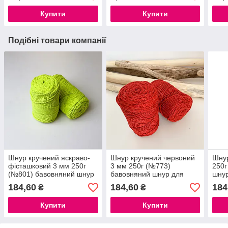
Купити
Купити
Подібні товари компанії
Шнур кручений яскраво-
Шнур кручений червоний
Шнур
фісташковий 3 мм 250г
3 мм 250г (№773)
250г
(№801) бавовняний шнур
бавовняний шнур для
шнур
для макраме роуп 3мм
макраме роуп 3мм,
3мм
184,60
184,60
184
₴
₴
macrame rope 3mm
macrame rope 3mm
Купити
Купити