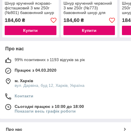
Шнур кручений яскраво-
Шнур кручений червоний
Шнур
фісташковий 3 мм 250г
3 мм 250г (№773)
250г
(№801) бавовняний шнур
бавовняний шнур для
шнур
для макраме роуп 3мм
макраме роуп 3мм,
3мм
184,60
184,60
184
₴
₴
macrame rope 3mm
macrame rope 3mm
Купити
Купити
Про нас
99% позитивних з 1193 відгуків за рік
Працює з 04.03.2020
м. Харків
вул. Дарвіна, буд 12, Харків, Україна
Контакти
Сьогодні працює з 10:00 до 18:00
Показати весь графік роботи
Про нас