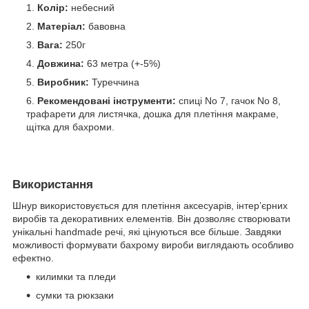
Колір:
небесний
Матеріал:
бавовна
Вага:
250г
Довжина:
63 метра (+-5%)
Виробник:
Туреччина
Рекомендовані інструменти:
спиці No 7, гачок No 8,
трафарети для листячка, дошка для плетіння макраме,
щітка для бахроми.
Використання
Шнур використовується для плетіння аксесуарів, інтер’єрних
виробів та декоративних елементів. Він дозволяє створювати
унікальні handmade речі, які цінуються все більше. Завдяки
можливості формувати бахрому вироби виглядають особливо
ефектно.
килимки та пледи
сумки та рюкзаки