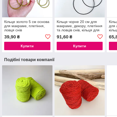
Кільце золото 5 см основа
Кільце чорне 20 см для
Кіль
для макраме, плетіння,
макраме, декору, плетіння
для 
ловця снів
та ловців снів, кільця для
кіль
макраме, кільце для
кіль
39,90
91,60
65,
₴
₴
ловця снів
Купити
Купити
Подібні товари компанії