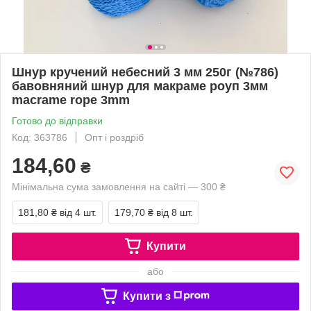
Шнур кручений небесний 3 мм 250г (№786)
бавовняний шнур для макраме роуп 3мм
macrame rope 3mm
Готово до відправки
Код: 363786
Опт і роздріб
184,60
₴
Мінімальна сума замовлення на сайті — 300 ₴
181,80 ₴
від 4 шт.
179,70 ₴
від 8 шт.
Купити
або
Купити з