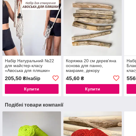
Набір Натуральний №22
Коряжка 20 см дерев'яна
Набі
для майстер-класу
основа для панно,
Блак
«Авоська для пляшки»
макраме, декору
клас
макраме», з крученого
пан
205,50
45,60
556
₴/набір
₴
шнура 3 мм
мате
Купити
Купити
Подібні товари компанії