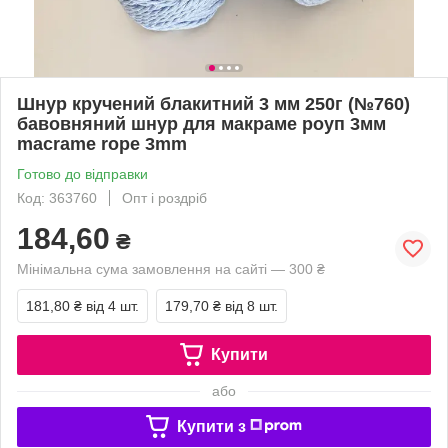
Шнур кручений блакитний 3 мм 250г (№760)
бавовняний шнур для макраме роуп 3мм
macrame rope 3mm
Готово до відправки
Код: 363760
Опт і роздріб
184,60
₴
Мінімальна сума замовлення на сайті — 300 ₴
181,80 ₴
від 4 шт.
179,70 ₴
від 8 шт.
Купити
або
Купити з