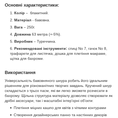
Основні характеристики
:
Колір
– блакитний.
Матеріал
- бавовна.
Вага
– 250г.
Довжина
63 метра (+-5%).
Виробник
– Туреччина.
Рекомендовані інструменти:
спиці No 7, гачок No 8,
трафарети для листячка, дошка для плетіння макраме,
щітка для бахроми.
Використання
Універсальність бавовняного шнура робить його ідеальним
рішенням для різноманітних творчих завдань. Кручений шнур
складається з трьох пасм, які ви легко зможете розчесати в
бахрому. Щільна структура матеріалу дозволяє створювати як
дрібні аксесуари, так і масштабні інтер'єрні об'єкти:
Плетіння міцних кашпо для квітів з чіткими контурами
Створення дизайнерських панно та настінних декорів