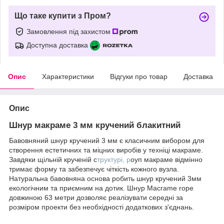
Що таке купити з Пром?
Замовлення під захистом
Доступна доставка
Опис
Характеристики
Відгуки про товар
Доставка
Опис
Шнур макраме 3 мм кручений блакитний
Бавовняний шнур кручений 3 мм є класичним вибором для
створення естетичних та міцних виробів у техніці макраме.
Завдяки щільній крученій с
труктурі, р
оуп макраме відмінно
тримає форму та забезпечує чіткість кожного вузла.
Натуральна бавовняна основа робить шнур кручений 3мм
екологічним та приємним на дотик. Шнур Macrame rope
довжиною 63 метри дозволяє реалізувати середні за
розміром проекти без необхідності додаткових з'єднань.