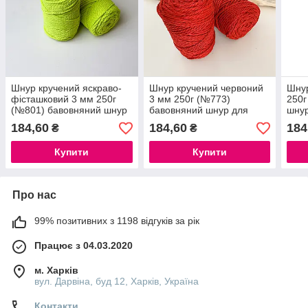
Шнур кручений яскраво-
Шнур кручений червоний
Шнур
фісташковий 3 мм 250г
3 мм 250г (№773)
250г
(№801) бавовняний шнур
бавовняний шнур для
шнур
для макраме роуп 3мм
макраме роуп 3мм,
3мм
184,60
184,60
184
₴
₴
macrame rope 3mm
macrame rope 3mm
Купити
Купити
Про нас
99% позитивних з 1198 відгуків за рік
Працює з 04.03.2020
м. Харків
вул. Дарвіна, буд 12, Харків, Україна
Контакти