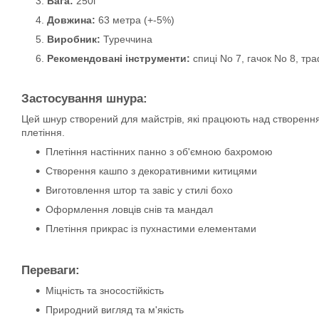
Вага:
250г
Довжина:
63 метра (+-5%)
Виробник:
Туреччина
Рекомендовані інструменти:
спиці No 7, гачок No 8, т
Застосування шнура:
Цей шнур створений для майстрів, які працюють над створенням
плетіння.
Плетіння настінних панно з об'ємною бахромою
Створення кашпо з декоративними китицями
Виготовлення штор та завіс у стилі бохо
Оформлення ловців снів та мандал
Плетіння прикрас із пухнастими елементами
Переваги:
Міцність та зносостійкість
Природний вигляд та м'якість