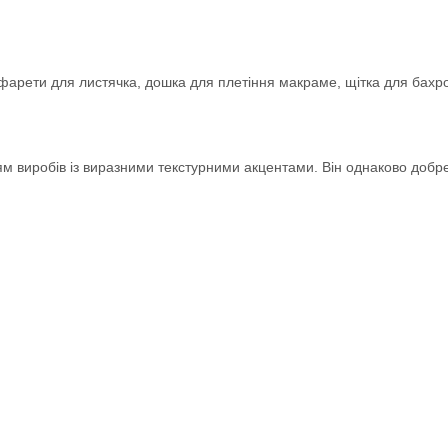
рафарети для листячка, дошка для плетіння макраме, щітка для бах
 виробів із виразними текстурними акцентами. Він однаково добре п