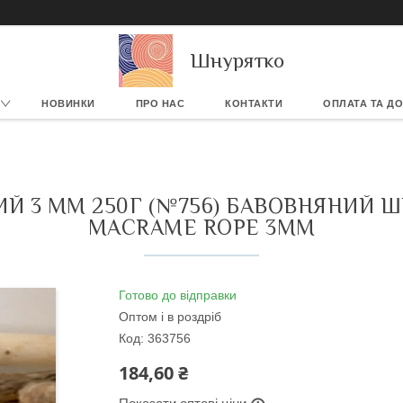
Шнурятко
НОВИНКИ
ПРО НАС
КОНТАКТИ
ОПЛАТА ТА Д
ИЙ 3 ММ 250Г (№756) БАВОВНЯНИЙ 
MACRAME ROPE 3MM
Готово до відправки
Оптом і в роздріб
Код:
363756
184,60 ₴