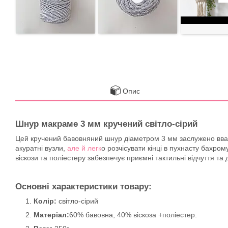
Опис
Шнур макраме 3 мм кручений світло-сірий
Цей кручений бавовняний шнур діаметром 3 мм заслужено вваж
акуратні вузли,
але й легк
о розчісувати кінці в пухнасту бахром
віскози та поліестеру забезпечує приємні тактильні відчуття та д
Основні характеристики товару:
Колір:
світло-сірий
Матеріал:
60% бавовна, 40% віскоза +поліестер.