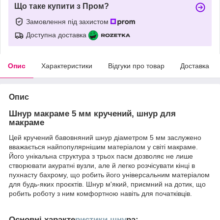
Що таке купити з Пром?
Замовлення під захистом
Доступна доставка
Опис
Характеристики
Відгуки про товар
Доставка
Опис
Шнур макраме 5 мм кручений, шнур для
макраме
Цей кручений бавовняний шнур діаметром 5 мм заслужено
вважається найпопулярнішим матеріалом у світі макраме.
Його унікальна структура з трьох пасм дозволяє не лише
створювати акуратні вузли, але й легко розчісувати кінці в
пухнасту бахрому, що робить його універсальним матеріалом
для будь-яких проєктів. Шнур м'який, приємний на дотик, що
робить роботу з ним комфортною навіть для початківців.
Основні характе
ристики шну
ра: