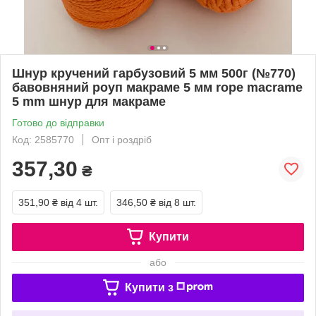
Шнур кручений гарбузовий 5 мм 500г (№770)
бавовняний роуп макраме 5 мм rope macrame
5 mm шнур для макраме
Готово до відправки
Код: 2585770
Опт і роздріб
357,30
₴
351,90 ₴
від 4 шт.
346,50 ₴
від 8 шт.
Купити
або
Купити з