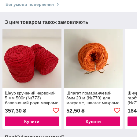
Всі умови повернення
З цим товаром також замовляють
Шнур кручений червоний
Шпагат помаранчевий
Шну
5 мм 500г (№773)
3мм 20 м (№770) для
гарб
бавовняний роуп макраме
макраме, шпагат макраме
(№77
5 мм rope macrame 5 mm
гарбузовий
для 
357,30
52,50
184
₴
₴
для панно арок штор
mac
Купити
Купити