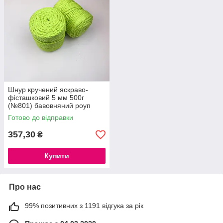
Шнур кручений яскраво-
фісташковий 5 мм 500г
(№801) бавовняний роуп
макраме 5 мм rope macrame
Готово до відправки
5 mm
357,30
₴
Купити
Про нас
99% позитивних з 1191 відгука за рік