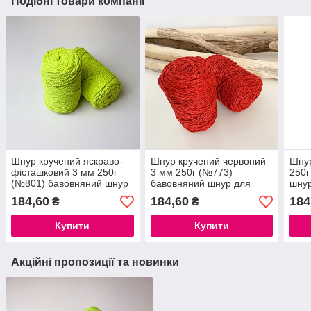
Подібні товари компанії
Шнур кручений яскраво-
Шнур кручений червоний
Шнур
фісташковий 3 мм 250г
3 мм 250г (№773)
250г
(№801) бавовняний шнур
бавовняний шнур для
шнур
для макраме роуп 3мм
макраме роуп 3мм,
3мм
184,60
184,60
184
₴
₴
macrame rope 3mm
macrame rope 3mm
Купити
Купити
Акційні пропозиції та новинки