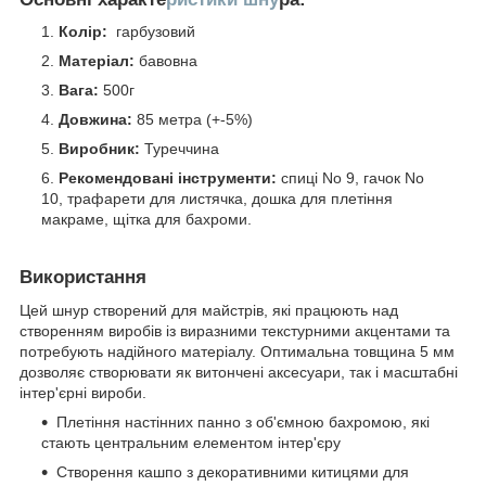
Колір:
гарбузовий
Матеріал:
бавовна
Вага:
500г
Довжина:
85 метра (+-5%)
Виробник:
Туреччина
Рекомендовані інструменти:
спиці No 9, гачок No
10, трафарети для листячка, дошка для плетіння
макраме, щітка для бахроми.
Використання
Цей шнур створений для майстрів, які працюють над
створенням виробів із виразними текстурними акцентами та
потребують надійного матеріалу. Оптимальна товщина 5 мм
дозволяє створювати як витончені аксесуари, так і масштабні
інтер'єрні вироби.
Плетіння настінних панно з об'ємною бахромою, які
стають центральним елементом інтер'єру
Створення кашпо з декоративними китицями для