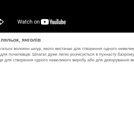
 ляльок, янголів
гатьох волокон шнур, якого вистачає для створення одного невелик
для початківців. Шпагат дуже легко розчісується в пухнасту бахрому,
ійде для створення одного невеликого виробу або для декорування в