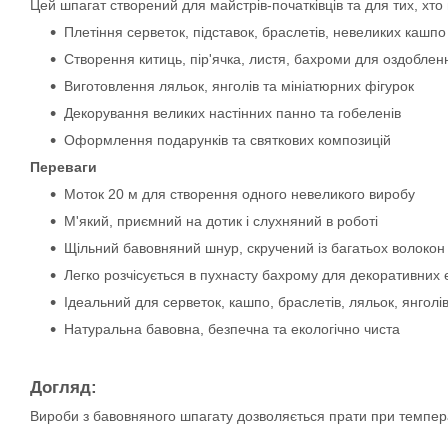
Цей шпагат створений для майстрів-початківців та для тих, х
Плетіння серветок, підставок, браслетів, невеликих кашпо
Створення китиць, пір'ячка, листя, бахроми для оздоблен
Виготовлення ляльок, янголів та мініатюрних фігурок
Декорування великих настінних панно та гобеленів
Оформлення подарунків та святкових композицій
Переваги
Моток 20 м для створення одного невеликого виробу
М'який, приємний на дотик і слухняний в роботі
Щільний бавовняний шнур, скручений із багатьох волокон
Легко розчісується в пухнасту бахрому для декоративних 
Ідеальний для серветок, кашпо, браслетів, ляльок, янголі
Натуральна бавовна, безпечна та екологічно чиста
Догляд:
Вироби з бавовняного шпагату дозволяється прати при темпера