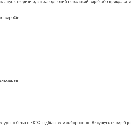
то планує створити один завершений невеликий виріб або прикрасит
ня виробів
елементів
в
турі не більше 40°С. відбілювати заборонено. Висушувати виріб ре