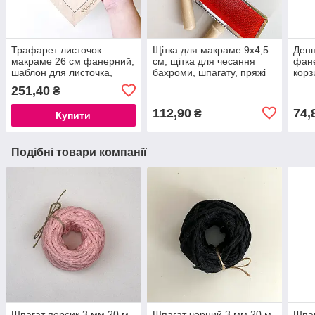
Трафарет листочок
Щітка для макраме 9х4,5
Денц
макраме 26 см фанерний,
см, щітка для чесання
фане
шаблон для листочка,
бахроми, шпагату, пряжі
корз
заготовка для листочків
для 
251,40
₴
макраме
112,90
74,
₴
Купити
Подібні товари компанії
Шпагат персик 3 мм 20 м
Шпагат чорний 3 мм 20 м
Шпаг