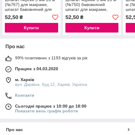
(№767) для макраме,
(№750) бавовняний
м (№
шпагат бавовняний для
шпагат для макраме,
шпаг
плетіння
шпагат бавовняний для
кори
52,50
52,50
52,
₴
₴
плетіння, матеріали для
плет
макраме
Купити
Купити
Про нас
99% позитивних з 1193 відгуків за рік
Працює з 04.03.2020
м. Харків
вул. Дарвіна, буд 12, Харків, Україна
Контакти
Сьогодні працює з 10:00 до 18:00
Показати весь графік роботи
Про нас