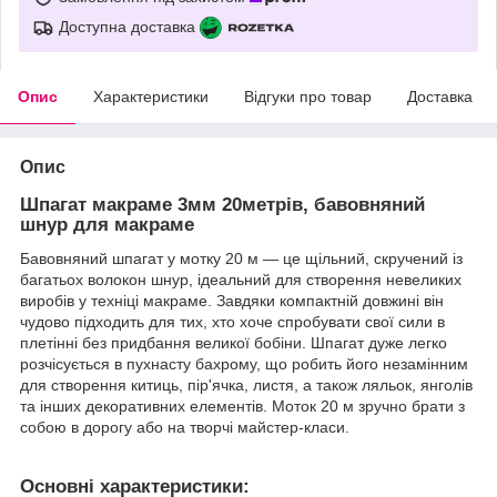
Доступна доставка
Опис
Характеристики
Відгуки про товар
Доставка
Опис
Шпагат макраме 3мм 20метрів, бавовняний
шнур для макраме
Бавовняний шпагат у мотку 20 м — це щільний, скручений із
багатьох волокон шнур, ідеальний для створення невеликих
виробів у техніці макраме. Завдяки компактній довжині він
чудово підходить для тих, хто хоче спробувати свої сили в
плетінні без придбання великої бобіни. Шпагат дуже легко
розчісується в пухнасту бахрому, що робить його незамінним
для створення китиць, пір'ячка, листя, а також ляльок, янголів
та інших декоративних елементів. Моток 20 м зручно брати з
собою в дорогу або на творчі майстер-класи.
Основні характеристики: