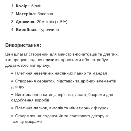
Колір:
білий.
Матеріал:
бавовна.
Довжина:
20метрів.(+-5%)
Виробник:
Туреччина.
Використання:
Цей шпагат створений для майстрів-початківців та для тих,
хто працює над невеликими проєктами або потребує
додаткового матеріалу.
Плетіння невеликих настінних панно та мандал
Створення серветок, підставок та дрібних елементів
декору
Виготовлення китиць, пір'ячка, листя, бахроми для
оздоблення виробів
Плетіння ляльок, янголів та мініатюрних фігурок
Оформлення подарунків та святкового декору в
техніці макраме