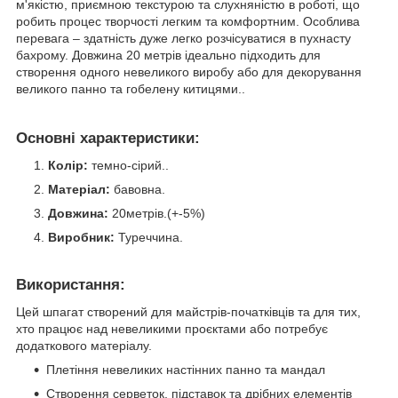
м'якістю, приємною текстурою та слухняністю в роботі, що
робить процес творчості легким та комфортним. Особлива
перевага – здатність дуже легко розчісуватися в пухнасту
бахрому. Довжина 20 метрів ідеально підходить для
створення одного невеликого виробу або для декорування
великого панно та гобелену китицями..
Основні характеристики:
Колір:
темно-сірий..
Матеріал:
бавовна.
Довжина:
20метрів.(+-5%)
Виробник:
Туреччина.
Використання:
Цей шпагат створений для майстрів-початківців та для тих,
хто працює над невеликими проєктами або потребує
додаткового матеріалу.
Плетіння невеликих настінних панно та мандал
Створення серветок, підставок та дрібних елементів