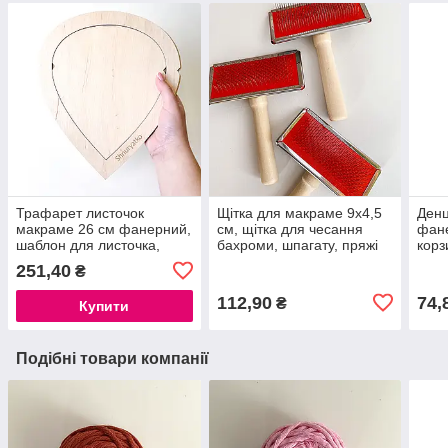
Трафарет листочок
Щітка для макраме 9х4,5
Денц
макраме 26 см фанерний,
см, щітка для чесання
фане
шаблон для листочка,
бахроми, шпагату, пряжі
корз
заготовка для листочків
для 
251,40
₴
макраме
112,90
74,
₴
Купити
Подібні товари компанії