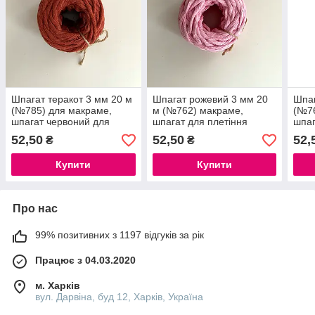
Шпагат теракот 3 мм 20 м
Шпагат рожевий 3 мм 20
Шпаг
(№785) для макраме,
м (№762) макраме,
(№76
шпагат червоний для
шпагат для плетіння
шпаг
плетіння
макраме, шпагат рожевий
плет
52,50
52,50
52,
₴
₴
макраме
Купити
Купити
Про нас
99% позитивних з 1197 відгуків за рік
Працює з 04.03.2020
м. Харків
вул. Дарвіна, буд 12, Харків, Україна