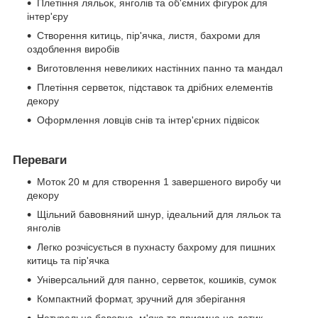
Плетіння ляльок, янголів та об'ємних фігурок для
інтер'єру
Створення китиць, пір'ячка, листя, бахроми для
оздоблення виробів
Виготовлення невеликих настінних панно та мандал
Плетіння серветок, підставок та дрібних елементів
декору
Оформлення ловців снів та інтер'єрних підвісок
Переваги
Моток 20 м для створення 1 завершеного виробу чи
декору
Щільний бавовняний шнур, ідеальний для ляльок та
янголів
Легко розчісується в пухнасту бахрому для пишних
китиць та пір'ячка
Універсальний для панно, серветок, кошиків, сумок
Компактний формат, зручний для зберігання
Натуральна бавовна, м'яка та приємна на дотик