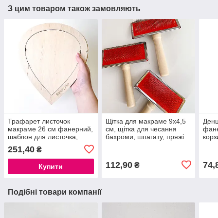
З цим товаром також замовляють
Трафарет листочок
Щітка для макраме 9х4,5
Денц
макраме 26 см фанерний,
см, щітка для чесання
фане
шаблон для листочка,
бахроми, шпагату, пряжі
корз
заготовка для листочків
для 
251,40
₴
макраме
112,90
74,
₴
Купити
Подібні товари компанії