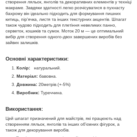
створення ляльок, янголів та декоративних елементів у техніці
макраме. Завдяки здатності легко розчісуватися в пухнасту
бахрому він ідеально підходить для формування пишних
китиць, пір'ячка, листя та інших текстурних акцентів. Шпагат
також чудово підходить для плетіння невеликих панно,
серветок, кошиків та сумок. Моток 20 м — це оптимальний
вибір для створення одного-двох завершених виробів без
зайвих залишків.
Основні характеристики:
Колір:
натуральний.
Матеріал:
бавовна.
Довжина:
20метрів.(+-5%)
Виробник:
Туреччина.
Використання:
Цей шпагат призначений для майстрів, які працюють над
створенням ляльок, янголів та інших об'ємних фігурок, а
також для декорування виробів.