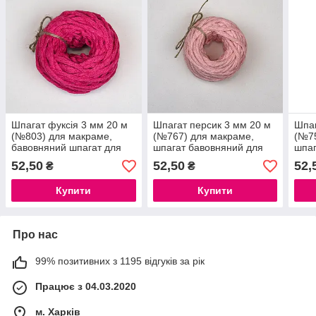
Шпагат фуксія 3 мм 20 м
Шпагат персик 3 мм 20 м
Шпаг
(№803) для макраме,
(№767) для макраме,
(№7
бавовняний шпагат для
шпагат бавовняний для
шпаг
макраме, шпагат макраме
плетіння
шпаг
52,50
52,50
52,
₴
₴
плет
мак
Купити
Купити
Про нас
99% позитивних з 1195 відгуків за рік
Працює з 04.03.2020
м. Харків